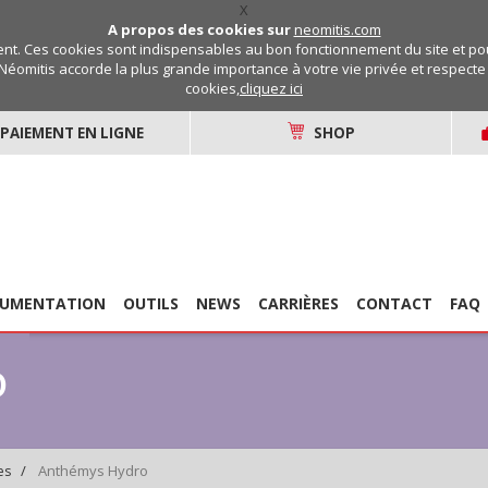
X
A propos des cookies sur
neomitis.com
t. Ces cookies sont indispensables au bon fonctionnement du site et pou
Néomitis accorde la plus grande importance à votre vie privée et respecte v
cookies,
cliquez ici
PAIEMENT EN LIGNE
SHOP
UMENTATION
OUTILS
NEWS
CARRIÈRES
CONTACT
FAQ
o
Anthémys Hydro
es