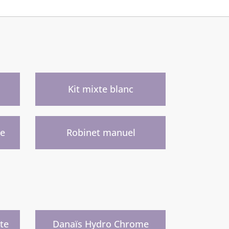
)
Kit mixte blanc
)
ge
Robinet manuel
Nouveau
)
te
Danaïs Hydro Chrome