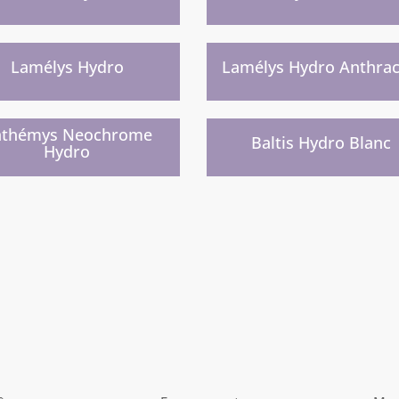
ainement
Prochainement
)
)
Lamélys Hydro
Lamélys Hydro Anthrac
lle gamme prochainement
Nouvelle gamme prochainemen
)
)
nthémys Neochrome
Baltis Hydro Blanc
Hydro