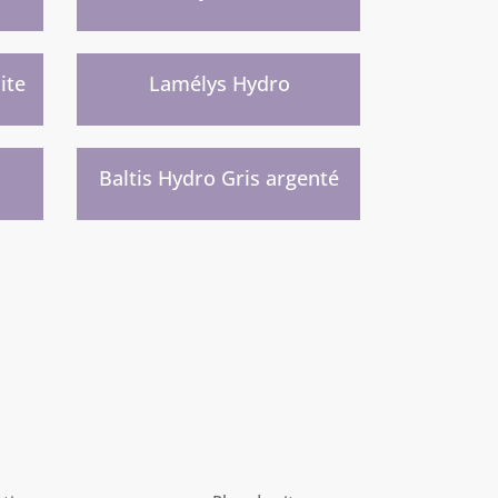
Nouvelle gamme prochainement
)
ite
Lamélys Hydro
t
Nouvelle gamme prochainement
)
Baltis Hydro Gris argenté