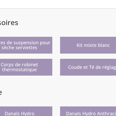
soires
)
)
res de suspension pour
Kit mixte blanc
sèche serviettes
)
)
Corps de robinet
Coude et Té de régla
thermostatique
e
eau
Nouveau
)
)
Danaïs Hydro
Danaïs Hydro Anthraci