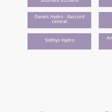
Nouveau
Proch
)
Danaïs Hydro - Raccord
central
Nouvelle gamme prochainement
Nouve
)
A
Stélhys Hydro