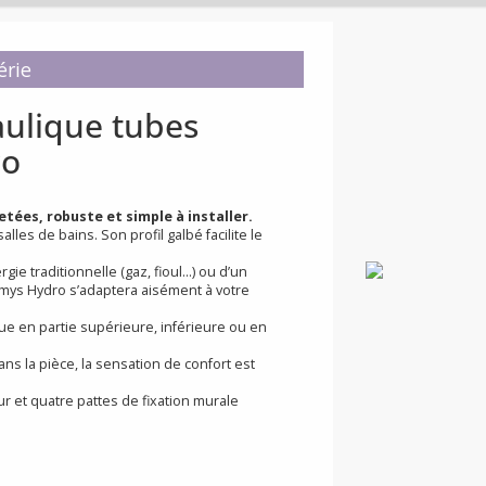
n de série
ydraulique tubes
ydro
s brevetées, robuste et simple à installer.
 les salles de bains. Son profil galbé facilite le
à énergie traditionnelle (gaz, fioul…) ou d’un
, Anthémys Hydro s’adaptera aisément à votre
ydraulique en partie supérieure, inférieure ou en
ent dans la pièce, la sensation de confort est