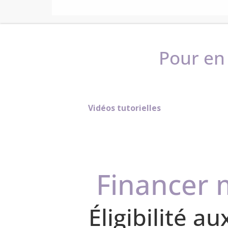
Anthémys Hydro est livré avec un bouchon, un
transparentes brevetées.
Anthémys Hydro est garanti 5 ans.
Pour en 
Vidéos tutorielles
Financer 
Éligibilité a