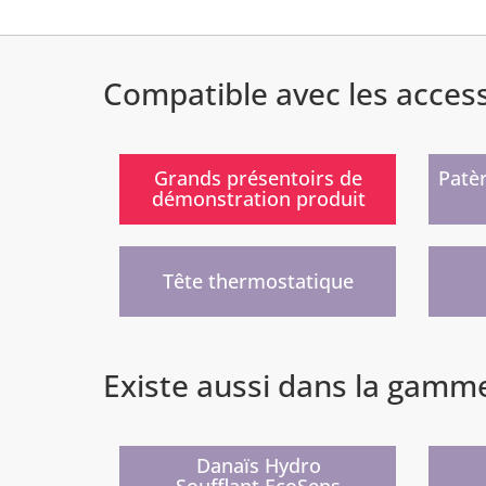
Compatible avec les acces
)
Grands présentoirs de
Patè
démonstration produit
)
Tête thermostatique
Existe aussi dans la gamm
Nouveau
Nouv
)
Danaïs Hydro
Soufflant EcoSens