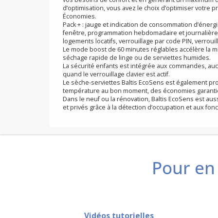
Baltis EcoSens est un concentré de technologi
de vos consommations tout en vous simplifiant
Intuitives, les commandes sont digitales et simpl
rétro-éclairé blanc garantissent ergonomie d’uti
Auto-programmable, Baltis EcoSens s’adaptera
vos besoins de confort et en générant un ma
d’optimisation, vous avez le choix d’optimiser
Économies.
Pack + : jauge et indication de consommation 
fenêtre, programmation hebdomadaire et journ
logements locatifs, verrouillage par code PIN, v
Le mode boost de 60 minutes réglables accélèr
séchage rapide de linge ou de serviettes hum
La sécurité enfants est intégrée aux command
quand le verrouillage clavier est actif.
Le sèche-serviettes Baltis EcoSens est égalem
température au bon moment, des économies 
Dans le neuf ou la rénovation, Baltis EcoSens 
Pour en 
et privés grâce à la détection d’occupation et 
Vidéos tutorielles