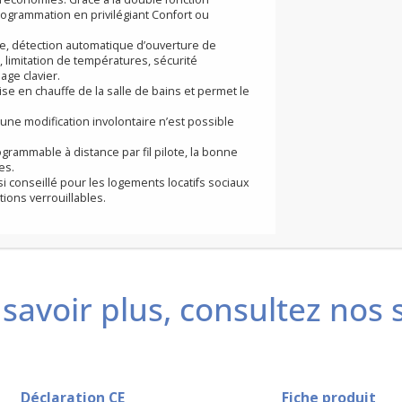
es mises au service de votre confort et de la baisse
 la vie.
es d’utilisation. L’interface inclinée et l’afficheur
lisation et parfaite lisibilité des informations.
 automatiquement à votre rythme de vie en anticipant
ximum d’économies. Grâce à la double fonction
 votre programmation en privilégiant Confort ou
d’énergie, détection automatique d’ouverture de
alière, limitation de températures, sécurité
errouillage clavier.
e la mise en chauffe de la salle de bains et permet le
ides.
es, aucune modification involontaire n’est possible
ent programmable à distance par fil pilote, la bonne
garanties.
est aussi conseillé pour les logements locatifs sociaux
savoir plus, consultez nos
aux fonctions verrouillables.
Déclaration CE
Fiche produit