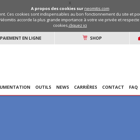
X
A propos des cookies sur
neomitis.com
t. Ces cookies sont indispensables au bon fonctionnement du site et pou
Néomitis accorde la plus grande importance à votre vie privée et respecte v
cookies,
cliquez ici
PAIEMENT EN LIGNE
SHOP
UMENTATION
OUTILS
NEWS
CARRIÈRES
CONTACT
FAQ