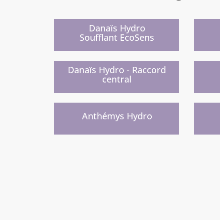
Nouveau
Nouv
)
Danaïs Hydro
Soufflant EcoSens
Nouveau
Proch
)
Danaïs Hydro - Raccord
central
Nouvelle gamme prochainement
Nouve
)
Anthémys Hydro