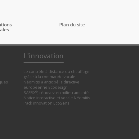
tions
Plan du site
gales
L'innovation
Le contrôle à distance du chauffage
grâce à la commande vocale
iques
Néomitis a anticipé la directive
européenne Ecodesign
®
SAFFIX
, rénovez en milieu amianté
Notice interactive et vocale Néomitis
Pack innovation EcoSens