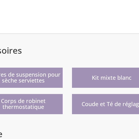
soires
)
)
res de suspension pour
Kit mixte blanc
sèche serviettes
)
)
Corps de robinet
Coude et Té de régla
thermostatique
e