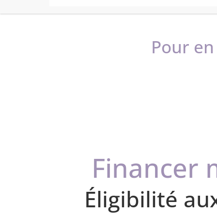
Baltis Hydro est livré avec un purgeur et quatr
Baltis Hydro est garanti 5 ans.
Pour en 
Financer 
Éligibilité a