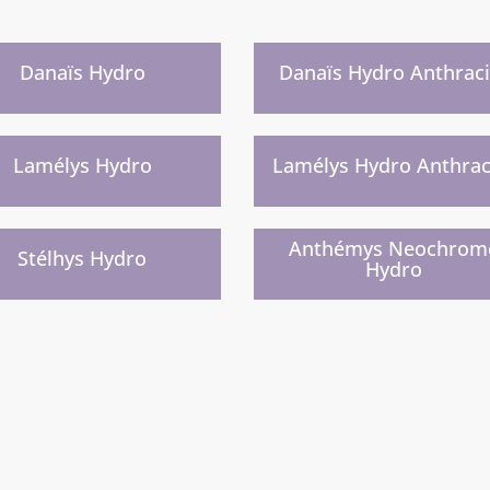
eau
Nouveau
)
)
Danaïs Hydro
Danaïs Hydro Anthraci
ainement
Prochainement
)
)
Lamélys Hydro
Lamélys Hydro Anthrac
lle gamme prochainement
Nouvelle gamme prochainemen
)
)
Anthémys Neochrom
Stélhys Hydro
Hydro