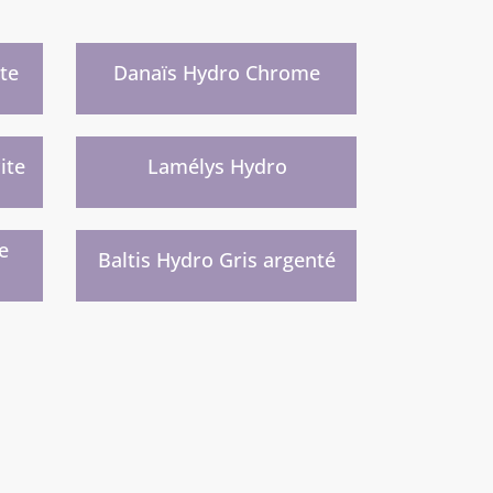
Nouveau
)
te
Danaïs Hydro Chrome
Nouvelle gamme prochainement
)
ite
Lamélys Hydro
t
Nouvelle gamme prochainement
)
e
Baltis Hydro Gris argenté