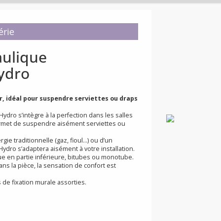
n de série
ydraulique
is Hydro
lecteur, idéal pour suspendre serviettes ou draps
 Baltis Hydro s’intègre à la perfection dans les salles
ique permet de suspendre aisément serviettes ou
à énergie traditionnelle (gaz, fioul…) ou d’un
Baltis Hydro s’adaptera aisément à votre installation.
ydraulique en partie inférieure, bitubes ou monotube.
ent dans la pièce, la sensation de confort est