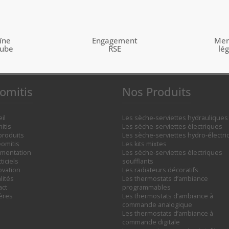
îne
Engagement
Men
tube
RSE
lé
omitis
Nos Produits
il
Les sèche-serviettes hydrauliques
itis
Les sèche-serviettes électriques
produits
Les sèche-serviettes hydro-électr
omitis
Les kits mixtes
mentation
Les sèche-serviettes électriques
ticiels
soufflants
ovation
Les radiateurs décoratifs
lités
Les thermostats d’ambiance
act
programmables
ières
Les thermostats d’ambiance à
commande analogique
Les thermostats d’ambiance à
commande digitale