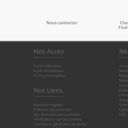
Nous contacter
Cha
You
Nos Accès
Ne
Accès utilisateur
Accue
Accès installateur
Néom
Accès prescripteur
Nos 
Myne
Docu
Nos Liens
Didac
L’inn
Actua
Mentions légales
Cont
Politique de protection
Carr
des données personnelles
FAQ
Informations sur les cookies
Conditions générales de vente