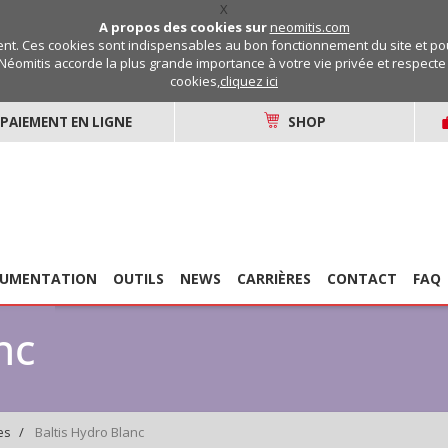
X
A propos des cookies sur
neomitis.com
t. Ces cookies sont indispensables au bon fonctionnement du site et pou
Néomitis accorde la plus grande importance à votre vie privée et respecte v
cookies,
cliquez ici
PAIEMENT EN LIGNE
SHOP
UMENTATION
OUTILS
NEWS
CARRIÈRES
CONTACT
FAQ
nc
Baltis Hydro Blanc
es