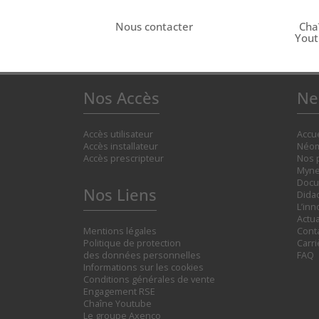
Nous contacter
Cha
You
Nos Accès
Ne
Accès utilisateur
Accue
Accès installateur
Néom
Accès prescripteur
Nos 
Myne
Docu
Nos Liens
Didac
L’inn
Actua
Mentions légales
Cont
Politique de protection
Carr
des données personnelles
FAQ
Informations sur les cookies
Conditions générales de vente
Engagement RSE
Chaîne Youtube
Le groupe Axenco