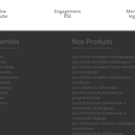
îne
Engagement
Men
tube
RSE
lé
omitis
Nos Produits
il
Les sèche-serviettes hydrauliques
itis
Les sèche-serviettes électriques
produits
Les sèche-serviettes hydro-électr
omitis
Les kits mixtes
mentation
Les sèche-serviettes électriques
ticiels
soufflants
ovation
Les radiateurs décoratifs
lités
Les thermostats d’ambiance
act
programmables
ières
Les thermostats d’ambiance à
commande analogique
Les thermostats d’ambiance à
commande digitale
Les connexions murales intelligent
connectées
Les thermostats d’ambiance