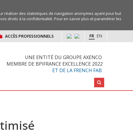
r réaliser des statistiques de navigation anonymes ayant pour but
os droits à la confidentialité. Pour en savoir plus et paramétrer les
FR
EN
ACCÈS PROFESSIONNELS
UNE ENTITÉ DU GROUPE AXENCO
MEMBRE DE BPIFRANCE EXCELLENCE 2022
ET DE LA FRENCH FAB
Rechercher :
ptimisé