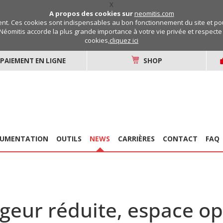
X
A propos des cookies sur
neomitis.com
t. Ces cookies sont indispensables au bon fonctionnement du site et pou
Néomitis accorde la plus grande importance à votre vie privée et respecte v
cookies,
cliquez ici
PAIEMENT EN LIGNE
SHOP
UMENTATION
OUTILS
NEWS
CARRIÈRES
CONTACT
FAQ
rgeur réduite, espace o