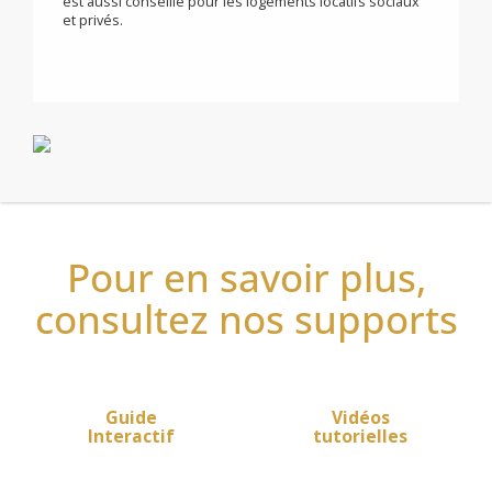
maximum d’économies. Grâce à la double fonction
d’optimisation, vous avez le choix d’optimiser votre
programmation en privilégiant Confort ou Economies.
La sécurité enfants est intégrée aux commandes,
aucune modification involontaire n’est possible quand
le verrouillage clavier est actif.
Dans le neuf ou la rénovation, Dolmys Stéatite EcoSens
est aussi conseillé pour les logements locatifs sociaux
et privés.
Pour en savoir plus,
consultez nos supports
Guide
Vidéos
Interactif
tutorielles