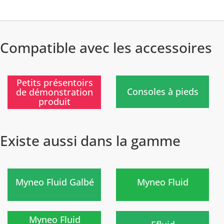
Compatible avec les accessoires
)
)
Petits présentoirs
Consoles à pieds
de démonstration
produit
Existe aussi dans la gamme
)
)
Myneo Fluid Galbé
Myneo Fluid
Nouveau
)
)
Myneo Fluid