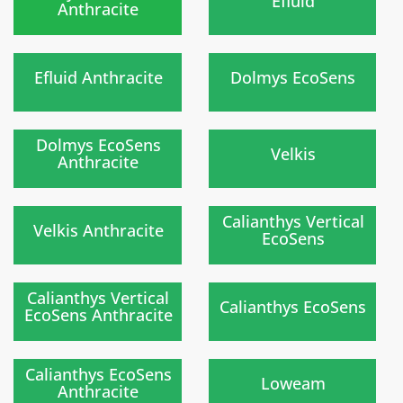
Efluid
Anthracite
Nouveau
)
)
Efluid Anthracite
Dolmys EcoSens
Nouveau
)
)
Dolmys EcoSens
Velkis
Anthracite
Nouvelle gamme
Nouveau
prochainement
)
)
Calianthys Vertical
Velkis Anthracite
EcoSens
Nouvelle gamme
prochainement
)
)
Calianthys Vertical
Calianthys EcoSens
EcoSens Anthracite
Nouveau
)
)
Calianthys EcoSens
Loweam
Anthracite