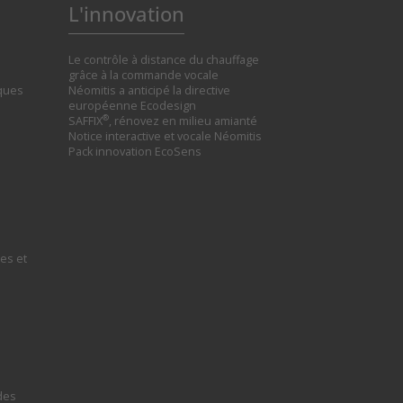
L'innovation
Le contrôle à distance du chauffage
grâce à la commande vocale
iques
Néomitis a anticipé la directive
européenne Ecodesign
®
SAFFIX
, rénovez en milieu amianté
Notice interactive et vocale Néomitis
Pack innovation EcoSens
es et
des