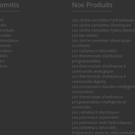
omitis
Nos Produits
il
Les sèche-serviettes hydrauliques
itis
Les sèche-serviettes électriques
produits
Les sèche-serviettes hydro-électr
omitis
Les kits mixtes
mentation
Les sèche-serviettes électriques
ticiels
soufflants
ovation
Les radiateurs décoratifs
lités
Les thermostats d’ambiance
act
programmables
ières
Les thermostats d’ambiance à
commande analogique
Les thermostats d’ambiance à
commande digitale
Les connexions murales intelligent
connectées
Les thermostats d’ambiance
programmables intelligents et
connectés
Les radiateurs électriques
Les panneaux rayonnants
Les panneaux acier hydrauliques
Les radiateurs décoratifs
Présentoirs, patères, télécomman