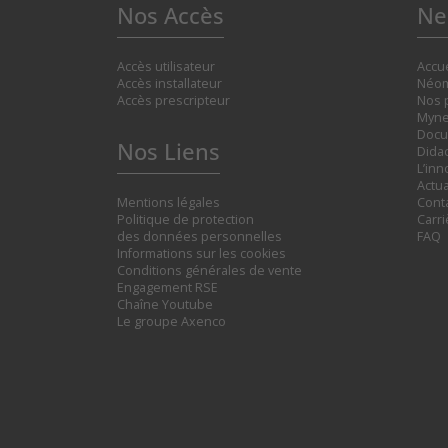
Nos Accès
Ne
Accès utilisateur
Accue
Accès installateur
Néom
Accès prescripteur
Nos 
Myne
Docu
Nos Liens
Didac
L’inn
Actua
Mentions légales
Cont
Politique de protection
Carr
des données personnelles
FAQ
Informations sur les cookies
Conditions générales de vente
Engagement RSE
Chaîne Youtube
Le groupe Axenco