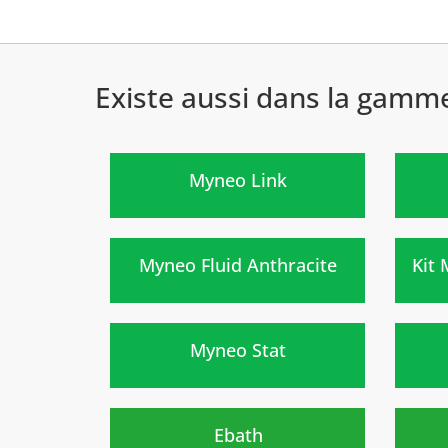
Existe aussi dans la gamm
)
Myneo Link
Nouveau
)
Myneo Fluid Anthracite
Kit
)
Myneo Stat
Nouveau
Nouv
)
Ebath