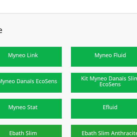
e
)
)
Myneo Link
Myneo Fluid
)
)
Kit Myneo Danaïs Sli
 Myneo Danaïs EcoSens
EcoSens
Nouveau
)
)
Myneo Stat
Efluid
eau
Nouveau
)
)
Ebath Slim
Ebath Slim Anthracit