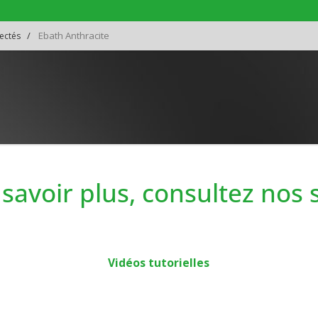
Ebath Anthracite
nectés
savoir plus, consultez nos
Vidéos tutorielles