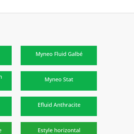
Nouveau
)
Myneo Fluid Galbé
)
m
Myneo Stat
Nouveau
)
Efluid Anthracite
Nouveau
)
e
Estyle horizontal