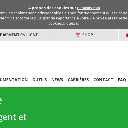
X
A propos des cookies sur
neomitis.com
t. Ces cookies sont indispensables au bon fonctionnement du site et pou
Néomitis accorde la plus grande importance à votre vie privée et respecte v
cookies,
cliquez ici
PAIEMENT EN LIGNE
SHOP
UMENTATION
OUTILS
NEWS
CARRIÈRES
CONTACT
FAQ
e
gent et