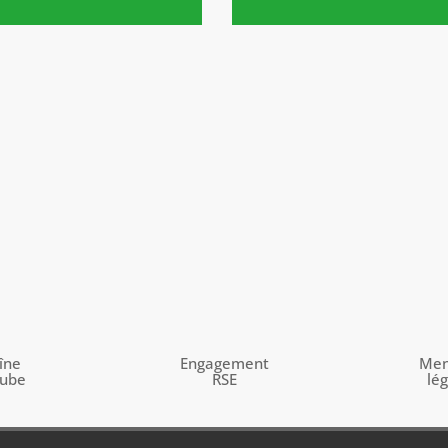
îne
Engagement
Men
tube
RSE
lé