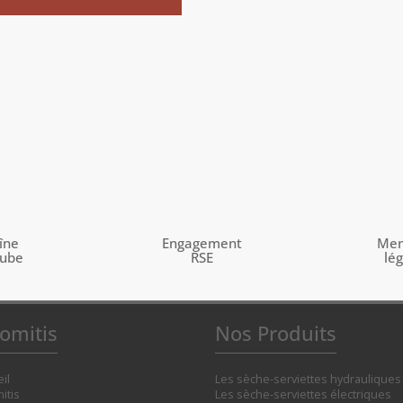
îne
Engagement
Men
tube
RSE
lé
omitis
Nos Produits
il
Les sèche-serviettes hydrauliques
itis
Les sèche-serviettes électriques