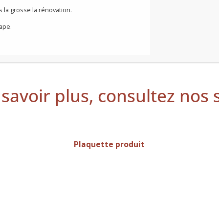
 de pose en vigueur.
 la trame 800mm
ne pose rapide et facile.
 et dans la grosse la rénovation.
ns la chape.
savoir plus, consultez nos
Plaquette produit