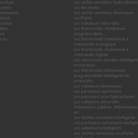
produits
Les sèche-serviettes hydro-électr
omitis
Les kits mixtes
mentation
Les sèche-serviettes électriques
ticiels
soufflants
ovation
Les radiateurs décoratifs
lités
Les thermostats d’ambiance
act
programmables
ières
Les thermostats d’ambiance à
commande analogique
Les thermostats d’ambiance à
commande digitale
Les connexions murales intelligent
connectées
Les thermostats d’ambiance
programmables intelligents et
connectés
Les radiateurs électriques
Les panneaux rayonnants
Les panneaux acier hydrauliques
Les radiateurs décoratifs
Présentoirs, patères, télécomman
etc
Les sèches-serviettes intelligents
Les panneaux rayonnants intellige
Les radiateurs intelligents
Les sèches-serviettes soufflants