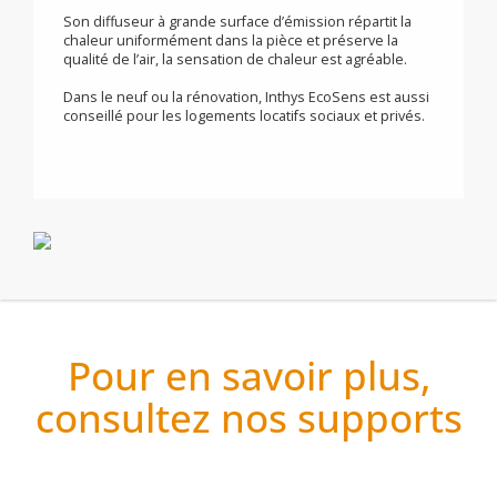
et sont associées à un afficheur rétro-éclairé blanc
garantissant une parfaite lisibilité des informations.
Auto-programmable, Inthys EcoSens s’adaptera
automatiquement à votre rythme de vie en anticipant
vos besoins de Confort et en générant un maximum
d’économies. Grâce à la double fonction d’optimisation,
vous avez le choix d’optimiser votre programmation en
privilégiant Confort ou Economies.
Son diffuseur à grande surface d’émission répartit la
chaleur uniformément dans la pièce et préserve la
qualité de l’air, la sensation de chaleur est agréable.
Dans le neuf ou la rénovation, Inthys EcoSens est aussi
conseillé pour les logements locatifs sociaux et privés.
Pour en savoir plus,
consultez nos supports