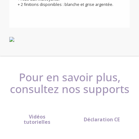
rénovation.
+ Pack + : confort, performances et économies
d’énergie.
+ Boost de 60 minutes réglables , chaleur instantanée.
+ Régulation PID, température stable et précise,
économies d’énergie.
+ Double sécurité enfants.
+ Aide aux malvoyants.
+ 2 finitions disponibles : blanche et grise argentée.
Pour en savoir plus,
consultez nos supports
Vidéos
Déclaration CE
tutorielles