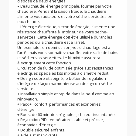
Le confort en toute saison dans la salle de bains,
performance et économies d’énergie, transformez
votre sèche-serviettes eau chaude en version
hybride : Hydraulique + électrique
Une fois le kit mixte monté, votre sèche-serviettes
dispose de deux énergies :
–
L’eau chaude, énergie principale, fournie par votre
chaudière. Pendant la saison froide, la chaudière
alimente vos radiateurs et votre sèche-serviettes en
eau chaude.
–
L’énergie électrique, seconde énergie, alimente une
résistance chauffante à l’intérieur de votre sèche-
serviettes. Cette énergie doit être utilisée durant les
périodes où la chaudière est à l’arrêt.
Un exemple : en demi-saison, votre chauffage est à
l’arrêt mais vous souhaitez chauffer votre salle de bains
et sécher vos serviettes. Le kit mixte assurera
électriquement cette fonction.
Circulation de fluide optimisée grâce aux résistances
électriques spéciales kits mixtes à diamètre réduit.
+ Design sobre et soigné, le boîtier de régulation
s’intègre de façon harmonieuse au design du sèche-
serviettes.
+ Installation simple et rapide dans le neuf comme en