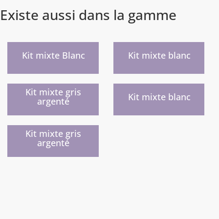
Existe aussi dans la gamme
)
)
Kit mixte Blanc
Kit mixte blanc
)
)
Kit mixte gris
Kit mixte blanc
argenté
)
Kit mixte gris
argenté