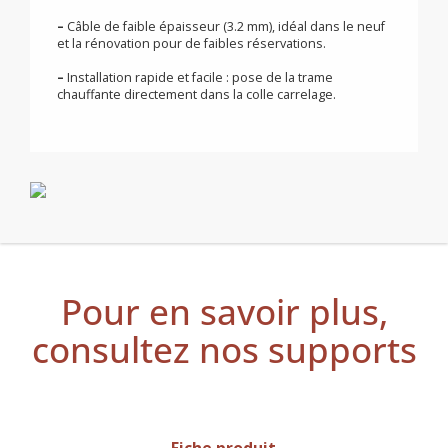
–
Adapté au sol, tout en préservant l’esthétique.
–
Utilisation pour les sols et les murs.
–
Une puissance surfacique pour chaque besoin :
85W/m² ; 150W/m².
–
Treillis en fibre de verre auto-collant.
–
Câble de faible épaisseur (3.2 mm), idéal dans le neuf
et la rénovation pour de faibles réservations.
–
Installation rapide et facile : pose de la trame
chauffante directement dans la colle carrelage.
Pour en savoir plus,
consultez nos supports
Fiche produit