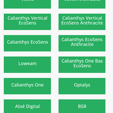
Nouvelle gamme
Nouvelle gamme
prochainement
prochainement
)
)
Calianthys Vertical
Calianthys Vertical
EcoSens
EcoSens Anthracite
)
)
Calianthys EcoSens
Calianthys EcoSens
Anthracite
Nouvelle gamme
Nouveau
prochainement
)
)
Calianthys One Bas
Loweam
EcoSens
)
)
Calianthys One
Optalys
)
)
Aloé Digital
BSR