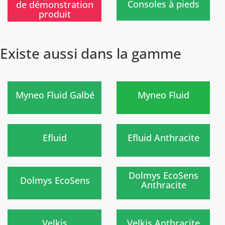
Consoles à pieds
de démonstration
produit
Existe aussi dans la gamme
)
)
Myneo Fluid Galbé
Myneo Fluid
Nouveau
Nouveau
)
)
Efluid
Efluid Anthracite
)
)
Dolmys EcoSens
Dolmys EcoSens
Anthracite
Nouveau
Nouveau
)
)
Velkis
Velkis Anthracite