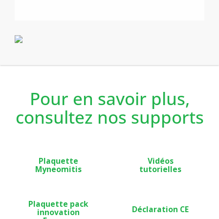
choix d’optimiser votre programmation en privilégiant
Confort ou économies.
Dans le neuf ou la rénovation, Myneo Fluid Anthracite
est aussi conseillé pour les logements locatifs sociaux
et privés grâce à la détection d’occupation, à l’auto-
programmation et aux fonctions verrouillables.
Pour en savoir plus,
consultez nos supports
Plaquette
Vidéos
Myneomitis
tutorielles
Plaquette pack
Déclaration CE
innovation