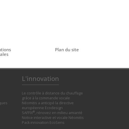
tions
Plan du site
gales
L'innovation
Le contrôle à distance du chauffage
grâce à la commande vocale
iques
Néomitis a anticipé la directive
européenne Ecodesign
®
SAFFIX
, rénovez en milieu amianté
Notice interactive et vocale Néomitis
Pack innovation EcoSens