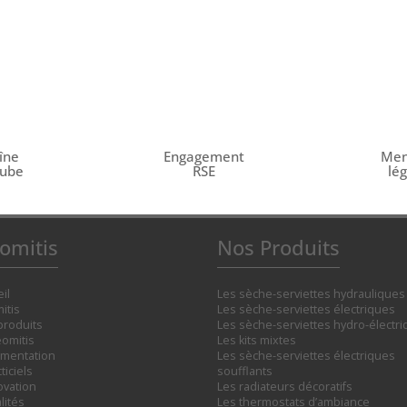
îne
Engagement
Men
tube
RSE
lé
omitis
Nos Produits
il
Les sèche-serviettes hydrauliques
itis
Les sèche-serviettes électriques
produits
Les sèche-serviettes hydro-électr
omitis
Les kits mixtes
mentation
Les sèche-serviettes électriques
ticiels
soufflants
ovation
Les radiateurs décoratifs
lités
Les thermostats d’ambiance