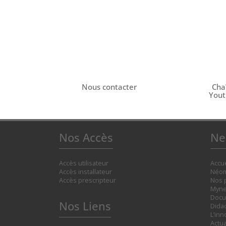
Nous contacter
Cha
You
Nos Accès
Ne
Accès utilisateur
Accue
Accès installateur
Néom
Accès prescripteur
Nos 
Myne
Docu
Nos Liens
Didac
L’inn
Actua