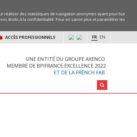
r réaliser des statistiques de navigation anonymes ayant pour but
os droits à la confidentialité. Pour en savoir plus et paramétrer les
FR
EN
ACCÈS PROFESSIONNELS
UNE ENTITÉ DU GROUPE AXENCO
MEMBRE DE BPIFRANCE EXCELLENCE 2022
ET DE LA FRENCH FAB
Rechercher :