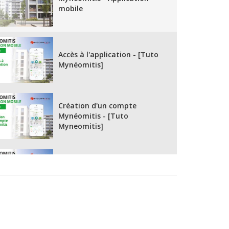
mobile
Accès à l'application - [Tuto
Mynéomitis]
Création d'un compte
Mynéomitis - [Tuto
Myneomitis]
Première connexion à votre
compte Myneomitis - [Tuto
Myneomitis]
Connexion au réseau wifi