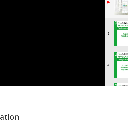
▶
2
3
4
ation
5