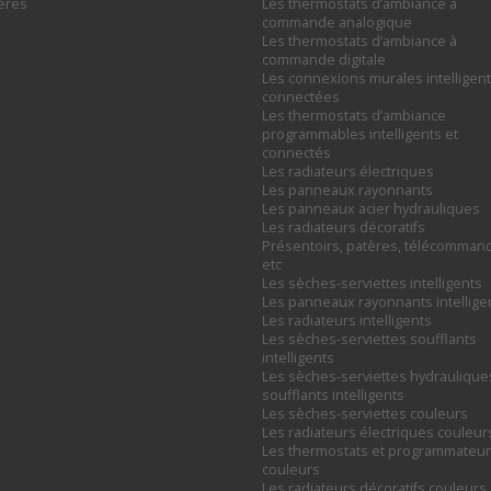
ières
Les thermostats d’ambiance à
commande analogique
Les thermostats d’ambiance à
commande digitale
Les connexions murales intelligent
22
connectées
Les thermostats d’ambiance
programmables intelligents et
connectés
Les radiateurs électriques
Les panneaux rayonnants
23
Les panneaux acier hydrauliques
Les radiateurs décoratifs
Présentoirs, patères, télécomman
etc
Les sèches-serviettes intelligents
Les panneaux rayonnants intellige
Les radiateurs intelligents
24
Les sèches-serviettes soufflants
intelligents
Les sèches-serviettes hydraulique
soufflants intelligents
Les sèches-serviettes couleurs
Les radiateurs électriques couleur
25
Les thermostats et programmateu
couleurs
Les radiateurs décoratifs couleurs