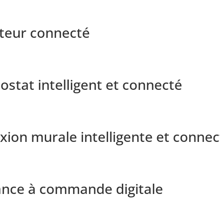
ateur connecté
6
stat intelligent et connecté
7
ion murale intelligente et conne
8
ance à commande digitale
9