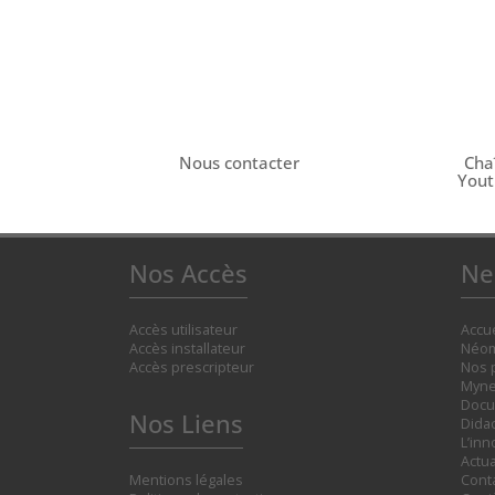
Nous contacter
Cha
You
Nos Accès
Ne
Accès utilisateur
Accue
Accès installateur
Néom
Accès prescripteur
Nos 
Myne
Docu
Nos Liens
Didac
L’inn
Actua
Mentions légales
Cont