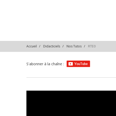
PLlitwAH9bmPgsai5kO
RTE0
Accueil
Didacticiels
Nos Tutos
S'abonner à la chaîne :