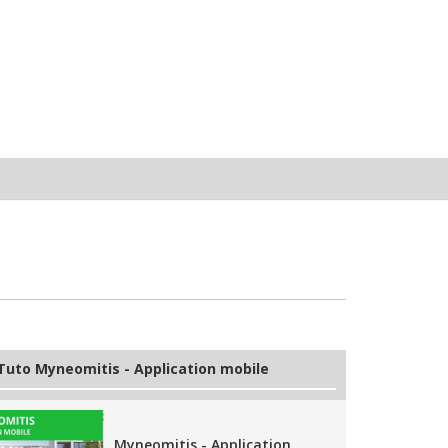
Tuto Myneomitis - Application mobile
Myneomitis - Application