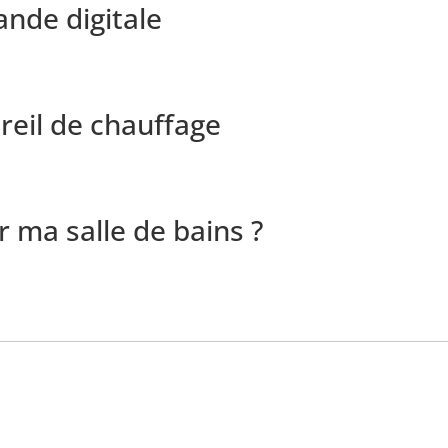
nde digitale
14
reil de chauffage
15
 ma salle de bains ?
16
17