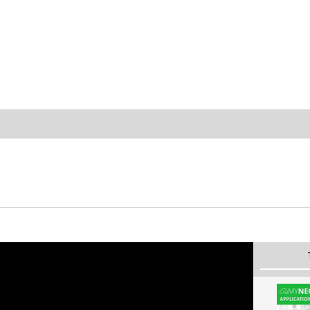
xRAO1cKulmvSicA