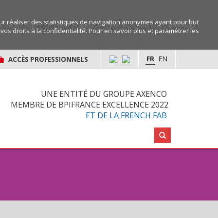
r réaliser des statistiques de navigation anonymes ayant pour but
os droits à la confidentialité. Pour en savoir plus et paramétrer les
FR
EN
ACCÈS PROFESSIONNELS
UNE ENTITÉ DU GROUPE AXENCO
MEMBRE DE BPIFRANCE EXCELLENCE 2022
ET DE LA FRENCH FAB
Rechercher :