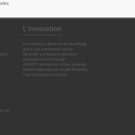
gales
L'innovation
Le contrôle à distance du chauffage
grâce à la commande vocale
iques
Néomitis a anticipé la directive
européenne Ecodesign
®
SAFFIX
, rénovez en milieu amianté
Notice interactive et vocale Néomitis
Pack innovation EcoSens
es et