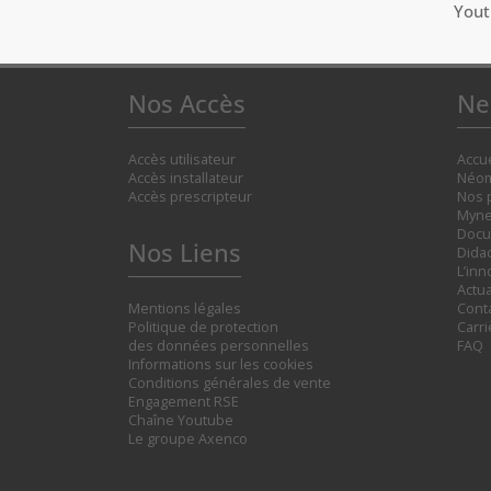
You
Nos Accès
Ne
Accès utilisateur
Accue
Accès installateur
Néom
Accès prescripteur
Nos 
Myne
Docu
Nos Liens
Didac
L’inn
Actua
Mentions légales
Cont
Politique de protection
Carr
des données personnelles
FAQ
Informations sur les cookies
Conditions générales de vente
Engagement RSE
Chaîne Youtube
Le groupe Axenco