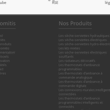
tube
RSE
lé
omitis
Nos Produits
il
Les sèche-serviettes hydrauliques
itis
Les sèche-serviettes électriques
produits
Les sèche-serviettes hydro-électr
omitis
Les kits mixtes
mentation
Les sèche-serviettes électriques
ticiels
soufflants
ovation
Les radiateurs décoratifs
lités
Les thermostats d’ambiance
act
programmables
ières
Les thermostats d’ambiance à
commande analogique
Les thermostats d’ambiance à
commande digitale
Les connexions murales intelligent
connectées
Les thermostats d’ambiance
programmables intelligents et
connectés