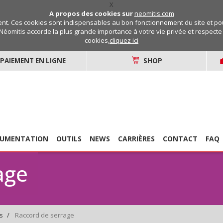
X
A propos des cookies sur
neomitis.com
t. Ces cookies sont indispensables au bon fonctionnement du site et pou
Néomitis accorde la plus grande importance à votre vie privée et respecte v
cookies,
cliquez ici
PAIEMENT EN LIGNE
SHOP
UMENTATION
OUTILS
NEWS
CARRIÈRES
CONTACT
FAQ
age
Raccord de serrage
s