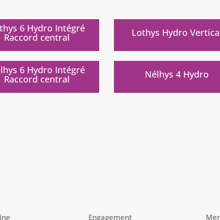
)
)
thys 6 Hydro Intégré
Lothys Hydro Vertica
Raccord central
)
)
lhys 6 Hydro Intégré
Nélhys 4 Hydro
Raccord central
îne
Engagement
Men