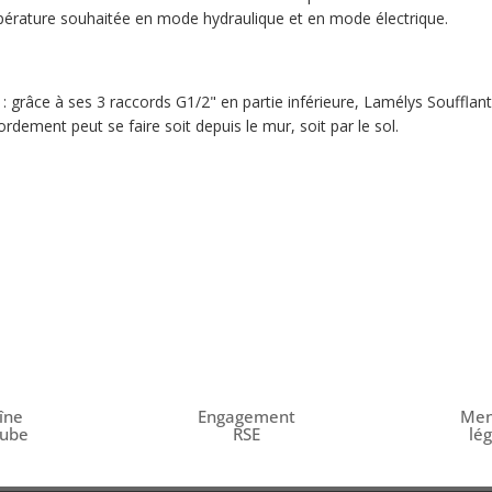
empérature souhaitée en mode hydraulique et en mode électrique.
: grâce à ses 3 raccords G1/2" en partie inférieure, Lamélys Souffla
ordement peut se faire soit depuis le mur, soit par le sol.
îne
Engagement
Men
tube
RSE
lé