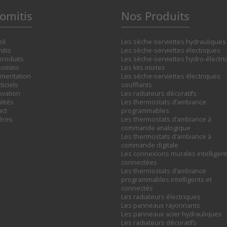
omitis
Nos Produits
il
Les sèche-serviettes hydrauliques
itis
Les sèche-serviettes électriques
produits
Les sèche-serviettes hydro-électr
omitis
Les kits mixtes
mentation
Les sèche-serviettes électriques
ticiels
soufflants
ovation
Les radiateurs décoratifs
lités
Les thermostats d’ambiance
act
programmables
ières
Les thermostats d’ambiance à
commande analogique
Les thermostats d’ambiance à
commande digitale
Les connexions murales intelligent
connectées
Les thermostats d’ambiance
programmables intelligents et
connectés
Les radiateurs électriques
Les panneaux rayonnants
Les panneaux acier hydrauliques
Les radiateurs décoratifs