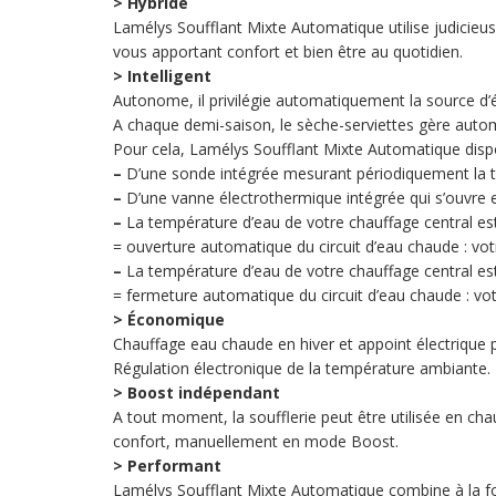
> Hybride
Lamélys Soufflant Mixte Automatique utilise judicieus
vous apportant confort et bien être au quotidien.
> Intelligent
Autonome, il privilégie automatiquement la source d
A chaque demi-saison, le sèche-serviettes gère auto
Pour cela, Lamélys Soufflant Mixte Automatique disp
–
D’une sonde intégrée mesurant périodiquement la te
–
D’une vanne électrothermique intégrée qui s’ouvre et
–
La température d’eau de votre chauffage central est
= ouverture automatique du circuit d’eau chaude : votre
–
La température d’eau de votre chauffage central est
= fermeture automatique du circuit d’eau chaude : vot
> Économique
Chauffage eau chaude en hiver et appoint électrique 
Régulation électronique de la température ambiante.
> Boost indépendant
A tout moment, la soufflerie peut être utilisée en cha
confort, manuellement en mode Boost.
> Performant
Lamélys Soufflant Mixte Automatique combine à la fois