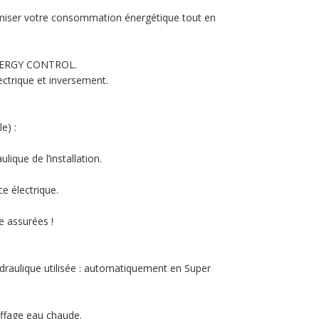
ptimiser votre consommation énergétique tout en
 ENERGY CONTROL.
ctrique et inversement.
e) :
ique de l’installation.
e électrique.
e assurées !
hydraulique utilisée : automatiquement en Super
uffage eau chaude.