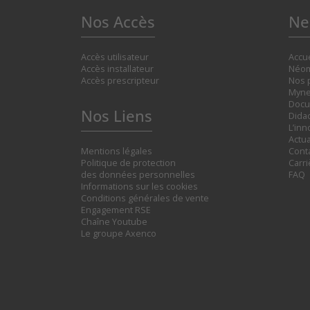
Nos Accès
Ne
Accès utilisateur
Accue
Accès installateur
Néom
Accès prescripteur
Nos 
Myne
Docu
Nos Liens
Didac
L’inn
Actua
Mentions légales
Cont
Politique de protection
Carr
des données personnelles
FAQ
Informations sur les cookies
Conditions générales de vente
Engagement RSE
Chaîne Youtube
Le groupe Axenco