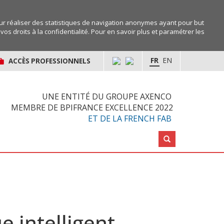
r réaliser des statistiques de navigation anonymes ayant pour but
os droits à la confidentialité. Pour en savoir plus et paramétrer les
FR
EN
ACCÈS PROFESSIONNELS
UNE ENTITÉ DU GROUPE AXENCO
MEMBRE DE BPIFRANCE EXCELLENCE 2022
ET DE LA FRENCH FAB
Rechercher :
e intelligent