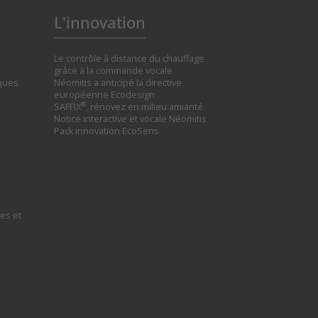
L'innovation
Le contrôle à distance du chauffage
grâce à la commande vocale
iques
Néomitis a anticipé la directive
européenne Ecodesign
®
SAFFIX
, rénovez en milieu amianté
Notice interactive et vocale Néomitis
Pack innovation EcoSens
es et