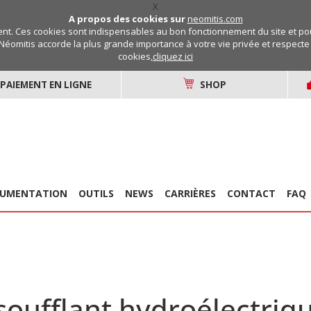
X
A propos des cookies sur
neomitis.com
t. Ces cookies sont indispensables au bon fonctionnement du site et pou
Néomitis accorde la plus grande importance à votre vie privée et respecte v
cookies,
cliquez ici
PAIEMENT EN LIGNE
SHOP
UMENTATION
OUTILS
NEWS
CARRIÈRES
CONTACT
FAQ
soufflant hydroélectriqu