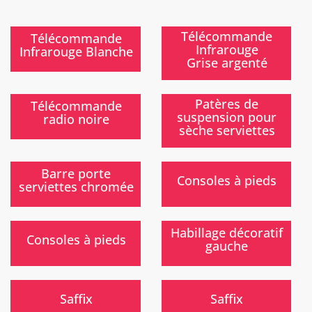
)
)
Télécommande
Télécommande
Infrarouge
Infrarouge Blanche
Grise argenté
)
)
Patères de
Télécommande
suspension pour
radio noire
sèche serviettes
)
)
Barre porte
Consoles à pieds
serviettes chromée
)
)
Habillage décoratif
Consoles à pieds
gauche
Nouveau
Nouveau
)
)
Saffix
Saffix