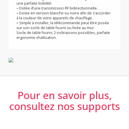
télécommande radio. La transmission se fait alors
sans fil, par ondes radio
–
Equipée d’un large écran rétroéclairé blanc : parfaite
lisibilité des informations.
–
Ecran de navigation rétroéclairé blanc garantissant
une parfaite lisibilité.
–
Dotée d’une transmission RF bidirectionnelle.
–
Existe en version blanche ou noire afin de s’accorder
à la couleur de votre appareils de chauffage.
–
Simple à installer, la télécommande peut être posée
sur son socle de table fourni ou fixée au mur.
Socle de table fourni, 2 inclinaisons possibles, parfaite
ergonomie d’utilisation.
Pour en savoir plus,
consultez nos supports