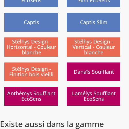
EcoSens
Slim EcoSens
Captis
Captis Slim
Stélhys Design -
Stélhys Design -
Horizontal - Couleur
Vertical - Couleur
blanche
blanche
Stélhys Design -
Danaïs Soufflant
Finition bois vieilli
Nouveau
Anthémys Soufflant
Lamélys Soufflant
EcoSens
EcoSens
Existe aussi dans la gamme