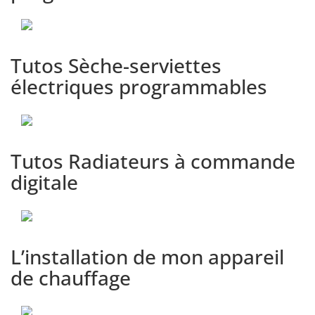
Jauge de consommation -
13
[Tuto Myneomitis]
Tutos Sèche-serviettes
électriques programmables
Indication de consommation
d’énergie en kWh - [Tuto
14
Myneomitis]
Tutos Radiateurs à commande
Programmation - [Tuto
15
digitale
Myneomitis]
Dérogation manuelle et
temporaire - [Tuto
L’installation de mon appareil
16
Myneomitis]
de chauffage