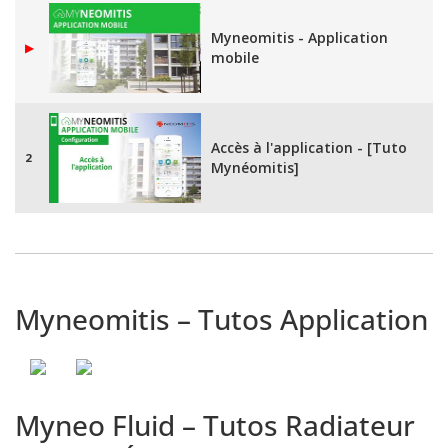
Myneomitis - Application
▶
mobile
Accès à l'application - [Tuto
2
Mynéomitis]
Création d'un compte
Mynéomitis - [Tuto
3
Myneomitis]
Myneomitis – Tutos Application
Première connexion à votre
compte Myneomitis - [Tuto
4
Myneomitis]
Myneo Fluid – Tutos Radiateur