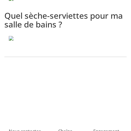
Assistant d'économies
17
d'énergie - [Tuto Myneomitis]
Quel sèche-serviettes pour ma
salle de bains ?
Conseil assistant économie
18
d'énergie - [Tuto Myneomitis]
Optimisation de la
programmation - [Tuto
19
Myneomitis]
Paramétrage de la détection
d'occupation - [Tuto
20
Myneomitis]
Paramétrage de la détection