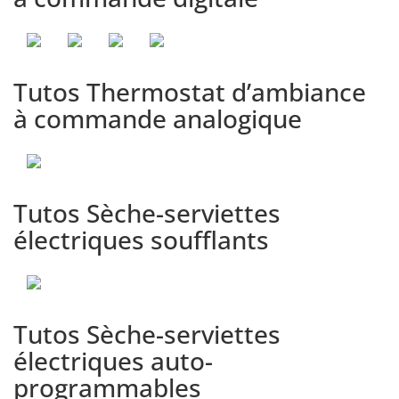
Réglage paramètres
régionaux - [Tuto
9
Myneomitis]
Tutos Thermostat d’ambiance
Mise en marche ou en veille
à commande analogique
du chauffage - [Tuto
10
Myneomitis]
Tutos Sèche-serviettes
Sélection d'un mode de
fonctionnement - [Tuto
11
électriques soufflants
Myneomitis]
Réglage de la température de
12
Tutos Sèche-serviettes
consigne - [Tuto Myneomitis]
électriques auto-
programmables