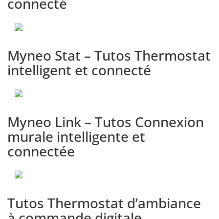
connecté
Connexion au réseau wifi
5
(Android) - [Tuto Myneomitis]
Myneo Stat – Tutos Thermostat
intelligent et connecté
Connexion au réseau wifi (iOS)
6
- [Tutoriel Myneomitis]
Myneo Link – Tutos Connexion
Création d'une zone - [Tuto
7
murale intelligente et
Myneomitis]
connectée
Choix du profil utilisateur -
8
[Tuto Myneomitis]
Tutos Thermostat d’ambiance
à commande digitale